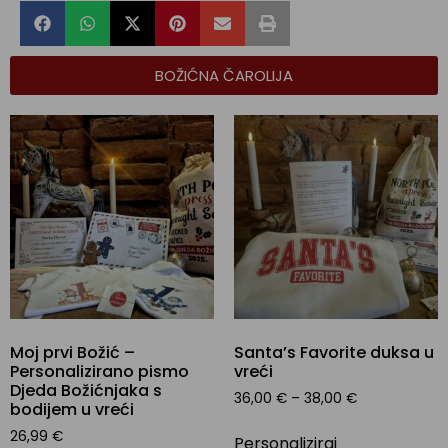
BOŽIĆNA ČAROLIJA
Moj prvi Božić –
Santa’s Favorite duksa u
Personalizirano pismo
vreći
Djeda Božićnjaka s
36,00
€
–
38,00
€
bodijem u vreći
26,99
€
Personaliziraj