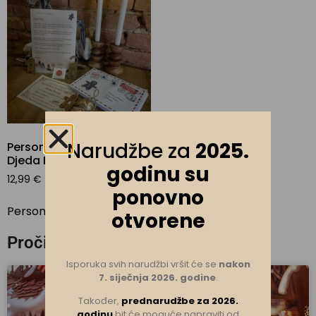
Narudžbe za
2025.
Personalizirano pismo
Djeda Božićnjaka
godinu su
12,99
€
ponovno
Personaliziraj
otvorene
Pročitaj još uzbudljivih priča...
Isporuka svih narudžbi vršit će se
nakon
7. siječnja 2026. godine
.
Također,
prednarudžbe za 2026.
godinu
bit će moguće napraviti od