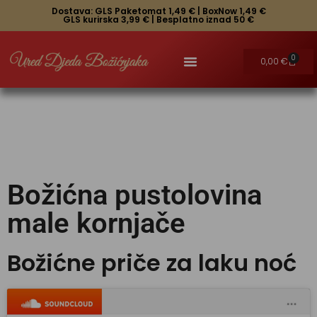
Dostava: GLS Paketomat 1,49 € | BoxNow 1,49 €
GLS kurirska 3,99 € | Besplatno iznad 50 €
0
0,00
€
Moj prvi Božić – Personalizirano pismo s bodijem u vreći
Božićna pustolovina
male kornjače
Božićne priče za laku noć