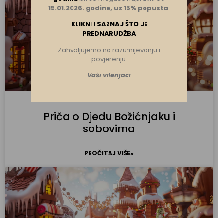
15.01.2026. godine, uz 15% popusta
.
KLIKNI I SAZNAJ ŠTO JE
PREDNARUDŽBA
Zahvaljujemo na razumijevanju i
povjerenju.
Vaši vilenjaci
Priča o Djedu Božićnjaku i
sobovima
PROČITAJ VIŠE»