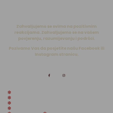
Djed Božičnjak unesene podatke koristi isključivo za
pisanje personaliziranog pisma i slanje na adresu.
Zahvaljujemo se svima na pozitivnim
reakcijama. Zahvaljujemo se na vašem
povjerenju, razumijevanju i podršci.
Pozivamo Vas da posjetite našu Facebook ili
Instagram stranicu.
LUTIPAN obrt, vl. D.Andraković
Podrška: 099 601 3000
info@ureddjedabozicnjaka.com
Vladimira Nazora 39, 31551 Bistrinci (Belišće)