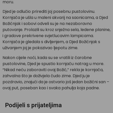
moru.
Djed je odlučio prirediti joj posebnu pustolovinu.
Kornjača je ušla u maleni akvarij na saonicama, a Djed
Božićnjak i sobovi odveli su je na nezaboravno
putovanje. Prolazili su kroz snježna sela, ledene planine,
i gradove prekrivene svjetlucavim lampicama.
Kornjača je gledala s divljenjem, a Djed Božićnjak s
uživanjem joj je pokazivao ljepotu zime.
Nakon cijele noći, kada su se vratili iz čarobne
pustolovine, Djed je spustio kornjaču natrag u more.
“Nikad neću zaboraviti ovaj Božić,” rekla je kornjača,
zahvalna što je doživjela čudo zime. Djed ju je
pozdravio, znajući da je ostvario još jedan božićni san –
ovaj put, poseban kao i svaka pahulja koja padne.
Podijeli s prijateljima