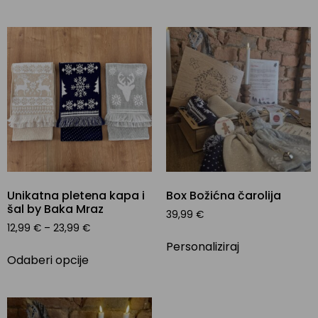
Unikatna pletena kapa i
Box Božićna čarolija
šal by Baka Mraz
39,99
€
12,99
€
–
23,99
€
Personaliziraj
Odaberi opcije