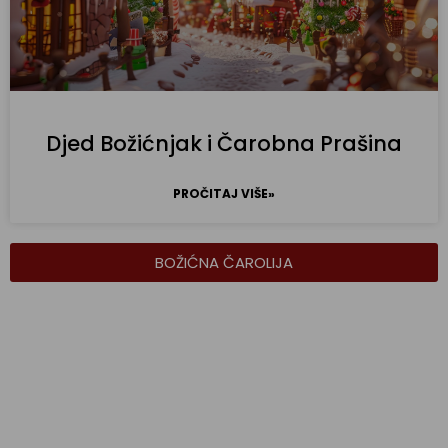
Djed Božićnjak i Čarobna Prašina
PROČITAJ VIŠE»
BOŽIĆNA ČAROLIJA
Pošaljite Djedu Božićnjaku
podatke za pismo!
MI BRINEMO O ZAŠTITI PODATAKA