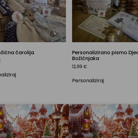
žićna čarolija
Personalizirano pismo Dje
Božićnjaka
€
12,99
€
aliziraj
Personaliziraj