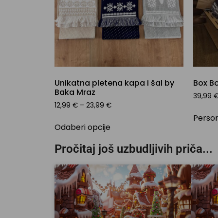
Unikatna pletena kapa i šal by
Box Bo
Baka Mraz
39,99
12,99
€
–
23,99
€
Person
Odaberi opcije
Pročitaj još uzbudljivih priča...