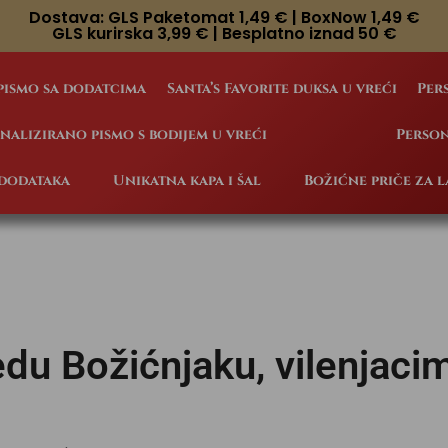
Dostava: GLS Paketomat 1,49 € | BoxNow 1,49 €
GLS kurirska 3,99 € | Besplatno iznad 50 €
pismo sa dodatcima
Santa’s Favorite duksa u vreći
Per
onalizirano pismo s bodijem u vreći
Person
 dodataka
Unikatna kapa i šal
Božićne priče za 
du Božićnjaku, vilenjacim