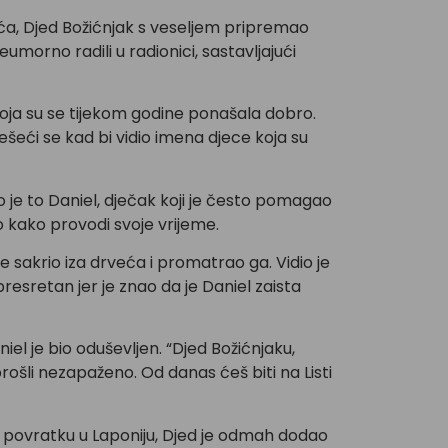
ožića, Djed Božićnjak s veseljem pripremao
eumorno radili u radionici, sastavljajući
koja su se tijekom godine ponašala dobro.
iješeći se kad bi vidio imena djece koja su
io je to Daniel, dječak koji je često pomagao
io kako provodi svoje vrijeme.
e sakrio iza drveća i promatrao ga. Vidio je
resretan jer je znao da je Daniel zaista
iel je bio oduševljen. “Djed Božićnjaku,
 prošli nezapaženo. Od danas ćeš biti na Listi
a povratku u Laponiju, Djed je odmah dodao