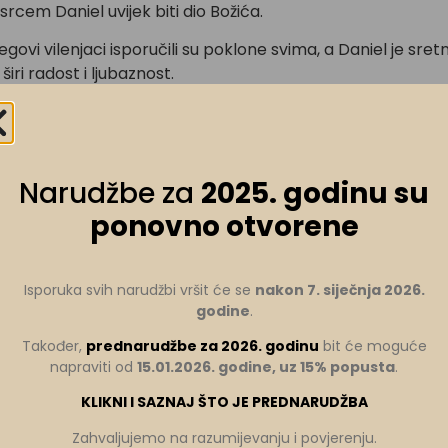
srcem Daniel uvijek biti dio Božića.
jegovi vilenjaci isporučili su poklone svima, a Daniel je sre
 širi radost i ljubaznost.
i vilenjaci nastavljaju činiti svijet ljepšim, pomažući svima 
Narudžbe za
2025. godinu su
ponovno otvorene
BOŽIĆNA ČAROLIJA
Isporuka svih narudžbi vršit će se
nakon 7. siječnja 2026.
godine
.
Također,
prednarudžbe za 2026. godinu
bit će moguće
napraviti od
15.01.2026. godine, uz 15% popusta
.
KLIKNI I SAZNAJ ŠTO JE PREDNARUDŽBA
Zahvaljujemo na razumijevanju i povjerenju.