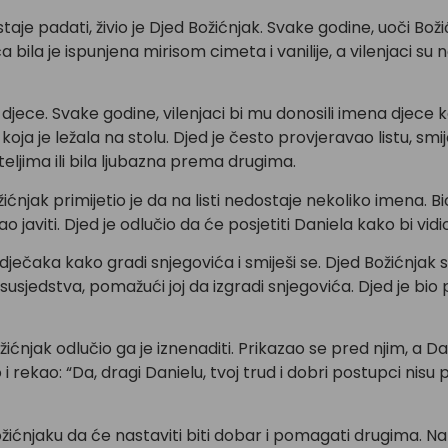
estaje padati, živio je Djed Božićnjak. Svake godine, uoči B
bila je ispunjena mirisom cimeta i vanilije, a vilenjaci su n
djece. Svake godine, vilenjaci bi mu donosili imena djece 
 koja je ležala na stolu. Djed je često provjeravao listu, sm
ateljima ili bila ljubazna prema drugima.
žićnjak primijetio je da na listi nedostaje nekoliko imena. B
o javiti. Djed je odlučio da će posjetiti Daniela kako bi vid
dječaka kako gradi snjegovića i smiješi se. Djed Božićnjak s
usjedstva, pomažući joj da izgradi snjegovića. Djed je bio p
ićnjak odlučio ga je iznenaditi. Prikazao se pred njim, a Dan
o i rekao: “Da, dragi Danielu, tvoj trud i dobri postupci nisu
ožićnjaku da će nastaviti biti dobar i pomagati drugima. N