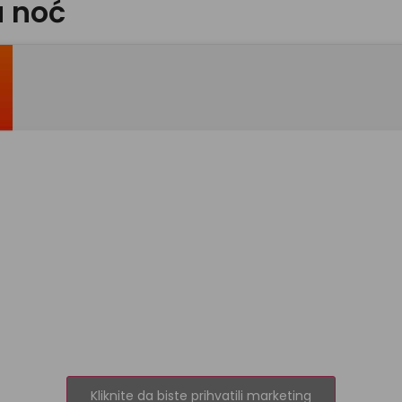
u noć
Kliknite da biste prihvatili marketing