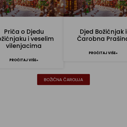
Priča o Djedu
Djed Božićnjak i
žićnjaku i veselim
Čarobna Prašin
vilenjacima
PROČITAJ VIŠE»
PROČITAJ VIŠE»
BOŽIĆNA ČAROLIJA
e Djedu Božićnjaku podatke 