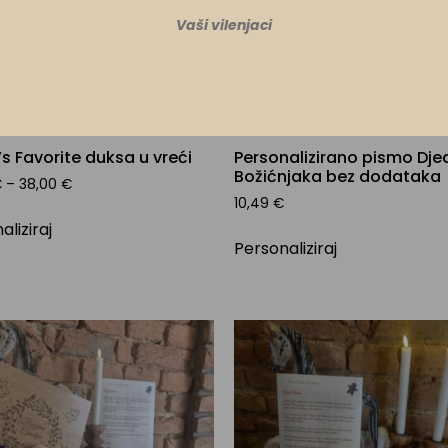
Vaši vilenjaci
s Favorite duksa u vreći
Personalizirano pismo Dje
Božićnjaka bez dodataka
€
–
38,00
€
10,49
€
aliziraj
Personaliziraj