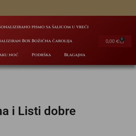
sonalizirano pismo sa šalicom u vreći
0
0,00
€
aliziran Box Božićna čarolija
laku noć
Podrška
Blagajna
a i Listi dobre