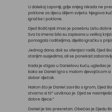
U dalekoj Laponiji, gdje snijeg nikada ne pr
poklone za djecu diljem svijeta. Njegova kuća 
igračke i poklone.
Djed Božićnjak imao je posebnu Listu dobre 
Sva ta imena bila su zapisana u velikoj knjizi
pomagala roditeljima, dijelila igračku s prij
Jednog dana, dok su vilenjaci radili, Djed Bo
starijim susjedima, ali se ponekad zaboravlja
Kada je stigao u Danielovu kuću, ugledao je 
kako se Daniel igra s malom djevojčicom iz s
dobar dječak.
Nakon što je Daniel završio s igrom, Djed Bož
stvarno si ti!” uzviknuo je. Djed se nasmiješi
dobre djece.”
Daniel je bio presretan. Obećao je Djedu B