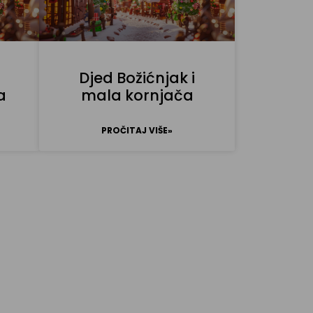
Djed Božićnjak i
a
mala kornjača
PROČITAJ VIŠE»
za pismo!